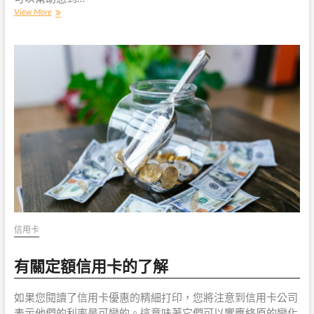
4
View More
種
方
法
可
以
最
大
限
度
地
提
高
信
用
卡
獎
勵
信用卡
夏
季
有關定額信用卡的了解
旅
行
如果您閱讀了信用卡優惠的精細打印，您將注意到信用卡公司
表示他們的利率是可變的。這意味著它們可以響應終原的變化