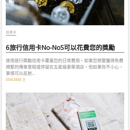
信用卡
6旅行信用卡No-NoS可以花費您的獎勵
使用旅行獎勵信用卡覆蓋您的日常費用，如果您想要獲得免費
頻繁的傳單里程或停留在五星級豪華酒店。但如果你不小心，
事情可以反射…
6
View More
旅
行
信
用
卡
No-
NoS
可
以