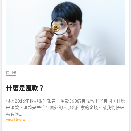
CFPB
投
訴
信用卡
什麼是匯款？
根據2016年世界銀行報告，匯款563億美元留下了美國。什麼
是匯款？匯款是居住在國外的人派出回家的金錢。讓我們仔細
看看匯…
什
View More
麼
是