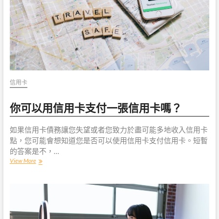
花
費
您
的
獎
勵
信用卡
你可以用信用卡支付一張信用卡嗎？
如果信用卡債務讓您失望或者您致力於盡可能多地收入信用卡
點，您可能會想知道您是否可以使用信用卡支付信用卡。短暫
的答案是不，…
你
View More
可
以
用
信
用
卡