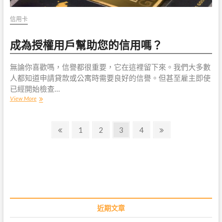
信用卡
成為授權用戶幫助您的信用嗎？
無論你喜歡嗎，信譽都很重要，它在這裡留下來。我們大多數
人都知道申請貸款或公寓時需要良好的信譽。但甚至雇主即使
已經開始檢查…
成
View More
為
授
權
文
Previous
Page
Page
Page
Page
Next
1
2
3
4
用
page
page
戶
章
幫
助
導
您
的
覽
信
用
嗎？
近期文章