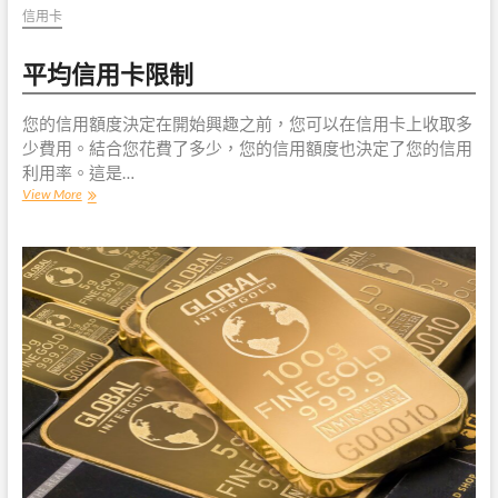
信用卡
平均信用卡限制
您的信用額度決定在開始興趣之前，您可以在信用卡上收取多
少費用。結合您花費了多少，您的信用額度也決定了您的信用
利用率。這是…
平
View More
均
信
用
卡
限
制