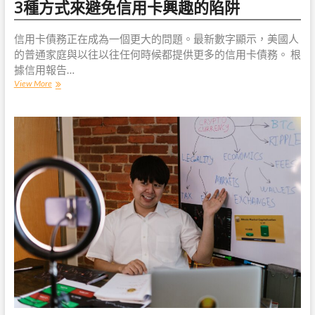
3種方式來避免信用卡興趣的陷阱
信用卡債務正在成為一個更大的問題。最新數字顯示，美國人
的普通家庭與以往以往任何時候都提供更多的信用卡債務。 根
據信用報告…
3
View More
種
方
式
來
避
免
信
用
卡
興
趣
的
陷
阱