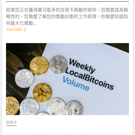
如果您正在獲得盡可能多的信用卡獎勵的使命，您需要成為戰
略性的。您需要了解您的獎勵計劃的工作原理。你需要知道如
何最大化獎勵…
如
View More
何
雙
重
DIP
並
獲
得
額
外
的
信
用
卡
獎
勵
信用卡