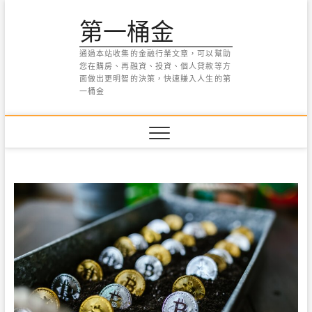
Skip
第一桶金
to
content
通過本站收集的金融行業文章，可以幫助
您在購房、再融資、投資、個人貸款等方
面做出更明智的決策，快速賺入人生的第
一桶金