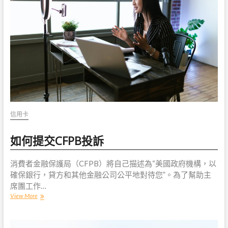
支
付
一
張
信
用
卡
嗎？
信用卡
如何提交CFPB投訴
消費者金融保護局（CFPB）將自己描述為“美國政府機構，以
確保銀行，貸方和其他金融公司公平地對待您”。為了幫助主
席團工作…
如
View More
何
提
交