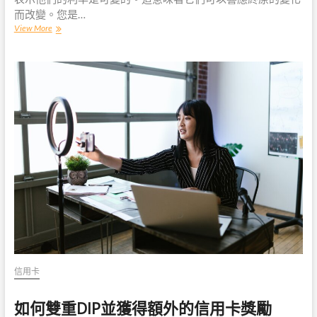
而改變。您是…
有
View More
關
定
額
信
用
卡
的
了
解
信用卡
如何雙重DIP並獲得額外的信用卡獎勵