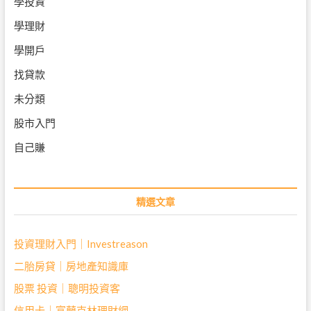
學投資
學理財
學開戶
找貸款
未分類
股市入門
自己賺
精選文章
投資理財入門｜Investreason
二胎房貸｜房地產知識庫
股票 投資｜聰明投資客
信用卡｜富蘭克林理財網