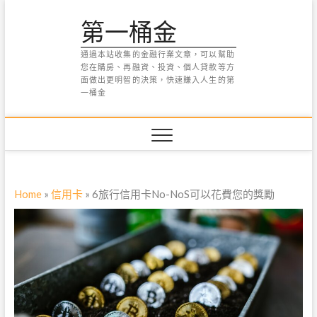
Skip
第一桶金
to
content
通過本站收集的金融行業文章，可以幫助
您在購房、再融資、投資、個人貸款等方
面做出更明智的決策，快速賺入人生的第
一桶金
Home
»
信用卡
»
6旅行信用卡No-NoS可以花費您的獎勵