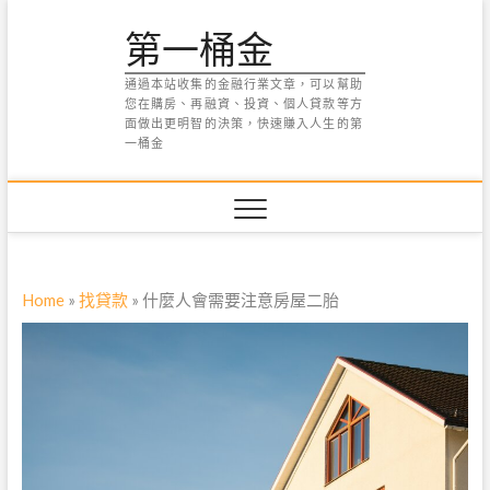
Skip
第一桶金
to
content
通過本站收集的金融行業文章，可以幫助
您在購房、再融資、投資、個人貸款等方
面做出更明智的決策，快速賺入人生的第
一桶金
Home
»
找貸款
»
什麼人會需要注意房屋二胎