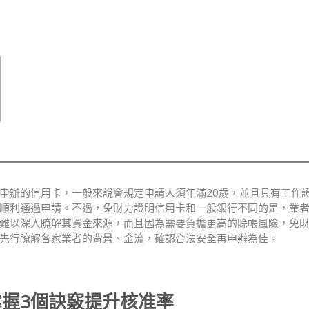
申辦的信用卡，一般來說會規定申請人須年滿20歲，並且具有工作
順利通過申請。不過，免財力證明信用卡和一般銀行不同的是，業
難以深入瞭解其資金來源，而且因為需要負擔更高的賒帳風險，免
先行瞭解各家業者的背景、金流，確認合法安全再申辦為佳。
握3個訣竅提升核准率