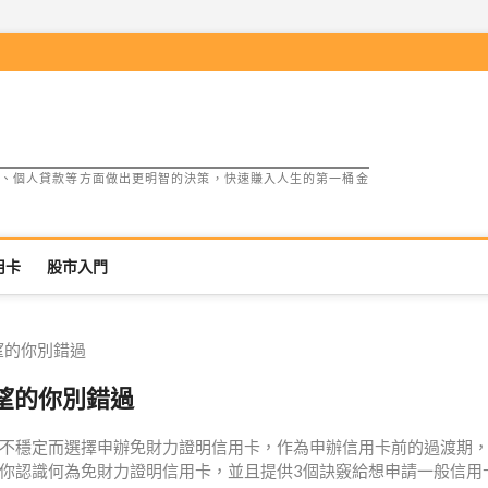
、個人貸款等方面做出更明智的決策，快速賺入人生的第一桶金
用卡
股市入門
望的你別錯過
望的你別錯過
不穩定而選擇申辦免財力證明信用卡，作為申辦信用卡前的過渡期
你認識何為免財力證明信用卡，並且提供3個訣竅給想申請一般信用