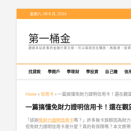
Skip
星期六, 08 8 月, 2026
to
content
第一桶金
通過本站收集的金融行業文章，可以幫助您在購房、再融資、投資
找貸款
學開戶
學理財
學投資
自己賺
信
Home
»
信用卡
»
一篇搞懂免財力證明信用卡！還在觀
一篇搞懂免財力證明信用卡！還在觀
「該辦
免財力證明信用卡
嗎？」許多無卡族群因為財力
但免財力證明信用卡是什麼？真的有保障嗎？本文將帶